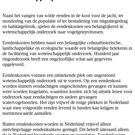
Naast het vangen van wilde eenden in de kooi voor de jacht, ter
monitoring van de populatie of ter bestudering van migratiegedrag
en habitatgebruik, spelen de eendenkooien een belangrijkerol in
wetenschappelijk onderzoek naar vogelgriepvirussen.
Eendenkooien hebben naast een belangrijke cultuurhistorische,
landschappelijke en ecologische waarde een belangrijke betekenis in
de facilitering van wetenschappelijk onderzoek. Honderd jaar
ringonderzoek heeft een ongelooflijke schat aan gegevens
opgeleverd.
Eendenkooien vormen een uitstekende plek om ongestoord
wetenschappelijk onderzoek uit te voeren. Op een eendenkooi
worden immers eendachtigen ongeschonden gevangen en kunnen
weer worden losgelaten, waardoor kooien zich bij uitstek lenen voor
onderzoek naar eendachtigen en andere gevangen
watervogelsoorten. Het zijn vrijwel de enige plekken in Nederland
waar men volgroeide eenden levend in handen kan krijgen in
noemenswaarde aantallen.
Buiten eendenkooien worden in Nederland vrijwel alleen
nietvliegvlugge eendenkuikens geringd. Dit betreft uiteraard alleen
de in Nederland broedende soorten en populaties. Eendenkooien