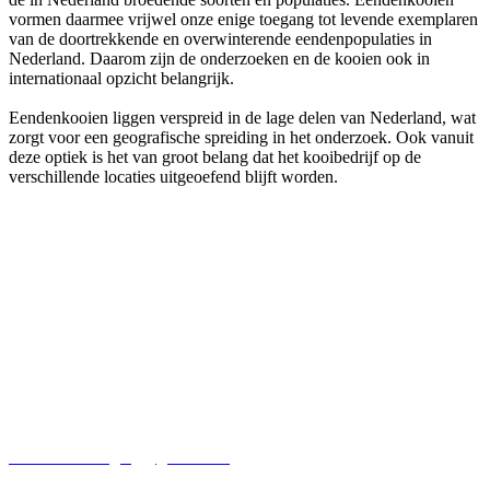
vormen daarmee vrijwel onze enige toegang tot levende exemplaren
van de doortrekkende en overwinterende eendenpopulaties in
Nederland. Daarom zijn de onderzoeken en de kooien ook in
internationaal opzicht belangrijk.
Eendenkooien liggen verspreid in de lage delen van Nederland, wat
zorgt voor een geografische spreiding in het onderzoek. Ook vanuit
deze optiek is het van groot belang dat het kooibedrijf op de
verschillende locaties uitgeoefend blijft worden.
Secretariaat Kooikersvereniging
Dhr. D. N. Kooiker
Marshoekersteeg 7
7722KP Dalfsen
kooikersvereniging@gmail.com