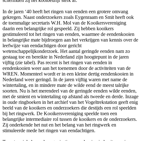
schermden zij het kooibedrijf sterk af.
In de jaren ‘40 heeft het ringen van eenden een grotere omvang
gekregen. Naast onderzoekers zoals Eygenraam en Smit heeft ook
de toenmalige secretaris W.H. Mol van de Kooikersvereniging
daarin een belangrijke rol gespeeld. Zij hebben kooikers
gestimuleerd tot het ringen van eenden, waarmee de eendenkooien
in belangrijke mate bijdroegen aan het verkrijgen van kennis over de
leefwijze van eendachtigen door gericht
wetenschappelijkonderzoek. Het aantal geringde eenden nam zo
gestaag toe en bereikte in Nederland zijn hoogtepunt in de jaren
vijftig (zie tabel). Pas recent is het ringen van eenden in
eendenkooien weer aan het toenemen door de activiteiten van de
WREN. Momenteel wordt er in een kleine dertig eendenkooien in
Nederland weer geringd. In de jaren vijftig waren met name de
wintertaling, en in mindere mate de wilde eend de meest talrijke
soorten. Nu is het merendeel van de geringde eenden wilde eenden,
met de smient en wintertaling op afstand als tweede en derde. Inzage
in oude ringboeken in het archief van het Vogeltrekstation geeft enig
beeld van de kooikers en onderzoekers die destijds een rol speelden
bij het ringwerk. De Kooikersvereniging speelde toen een
belangrijke intermediaire rol tussen de kooikers en de onderzoekers.
Zij onderkende het nut en het belang van het ringwerk en
stimuleerde mede het ringen van eendachtigen.