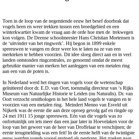
Toen in de loop van de negentiende eeuw het besef doorbrak dat
vogels heen en weer trekken tussen een broedgebied en een
winterkwartier kwam de vraag aan de orde hoe men de trekwegen
kon volgen. De Deense schoolmeester Hans Christian Mortensen is
de ‘uitvinder van het ringwerk’. Hij begon in 1899 enkele
spreeuwen te vangen en deze weer los te laten na ze van een
merkteken te hebben voorzien. Dit idee sloeg direct aan en in veel
landen ontstonden ringcentrales, zo genoemd omdat de meest
gebruikte manier van merken het aanleggen van een metalen ring
aan een van de poten is.
In Nederland werd het ringen van vogels voor de wetenschap
geïnitieerd door dr. E.D. van Oort, toenmalig directeur van ‘s Rijks
Museum van Natuurlijke Historie te Leiden (nu Naturalis). Dr. van
Oort verzocht ornithologen in het hele land vogels te vangen en te
voorzien van een metalen ring. Meindert Menno van Esveld uit
Nijkerk was de eerste die aan deze oproep gevolg gaf en ringde op
24 mei 1911 15 jonge spreeuwen. Eén van die vogels was zo
onfortuinlijk om iets meer dan een jaar later in Hoevelaken voor de
loop van het geweer van de heer van Droffelaar te verschijnen; de
eerste terugmelding was een feit! In de eerste helft van de twintigste
eeuw werden vogels vooral geringd als nestjong. Het zoeken naar