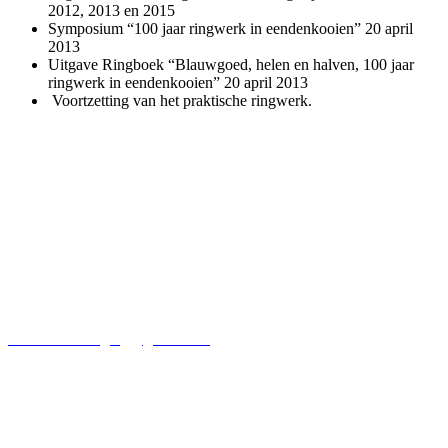
2012, 2013 en 2015
Symposium “100 jaar ringwerk in eendenkooien” 20 april
2013
Uitgave Ringboek “Blauwgoed, helen en halven, 100 jaar
ringwerk in eendenkooien” 20 april 2013
Voortzetting van het praktische ringwerk.
Secretariaat Kooikersvereniging
Dhr. D. N. Kooiker
Marshoekersteeg 7
7722KP Dalfsen
kooikersvereniging@gmail.com