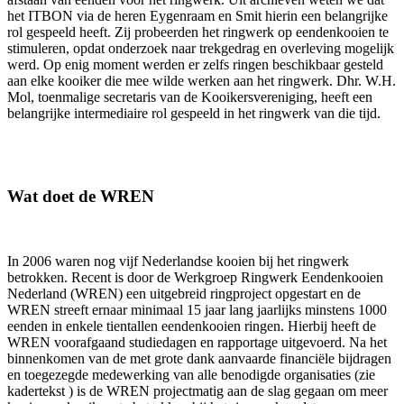
het ITBON via de heren Eygenraam en Smit hierin een belangrijke
rol gespeeld heeft. Zij probeerden het ringwerk op eendenkooien te
stimuleren, opdat onderzoek naar trekgedrag en overleving mogelijk
werd. Op enig moment werden er zelfs ringen beschikbaar gesteld
aan elke kooiker die mee wilde werken aan het ringwerk. Dhr. W.H.
Mol, toenmalige secretaris van de Kooikersvereniging, heeft een
belangrijke intermediaire rol gespeeld in het ringwerk van die tijd.
Wat doet de WREN
In 2006 waren nog vijf Nederlandse kooien bij het ringwerk
betrokken. Recent is door de Werkgroep Ringwerk Eendenkooien
Nederland (WREN) een uitgebreid ringproject opgestart en de
WREN streeft ernaar minimaal 15 jaar lang jaarlijks minstens 1000
eenden in enkele tientallen eendenkooien ringen. Hierbij heeft de
WREN voorafgaand studiedagen en rapportage uitgevoerd. Na het
binnenkomen van de met grote dank aanvaarde financiële bijdragen
en toegezegde medewerking van alle benodigde organisaties (zie
kadertekst ) is de WREN projectmatig aan de slag gegaan om meer