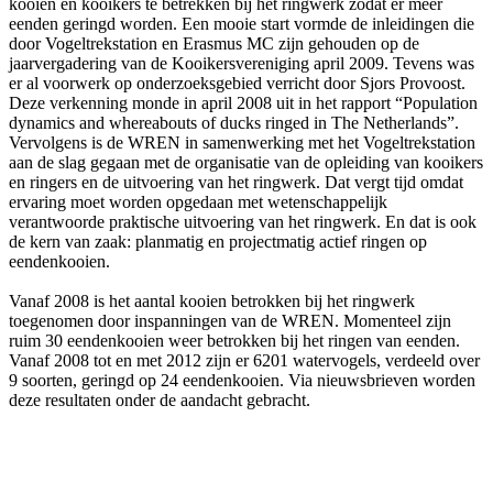
kooien en kooikers te betrekken bij het ringwerk zodat er meer
eenden geringd worden. Een mooie start vormde de inleidingen die
door Vogeltrekstation en Erasmus MC zijn gehouden op de
jaarvergadering van de Kooikersvereniging april 2009. Tevens was
er al voorwerk op onderzoeksgebied verricht door Sjors Provoost.
Deze verkenning monde in april 2008 uit in het rapport “Population
dynamics and whereabouts of ducks ringed in The Netherlands”.
Vervolgens is de WREN in samenwerking met het Vogeltrekstation
aan de slag gegaan met de organisatie van de opleiding van kooikers
en ringers en de uitvoering van het ringwerk. Dat vergt tijd omdat
ervaring moet worden opgedaan met wetenschappelijk
verantwoorde praktische uitvoering van het ringwerk. En dat is ook
de kern van zaak: planmatig en projectmatig actief ringen op
eendenkooien.
Vanaf 2008 is het aantal kooien betrokken bij het ringwerk
toegenomen door inspanningen van de WREN. Momenteel zijn
ruim 30 eendenkooien weer betrokken bij het ringen van eenden.
Vanaf 2008 tot en met 2012 zijn er 6201 watervogels, verdeeld over
9 soorten, geringd op 24 eendenkooien. Via nieuwsbrieven worden
deze resultaten onder de aandacht gebracht.