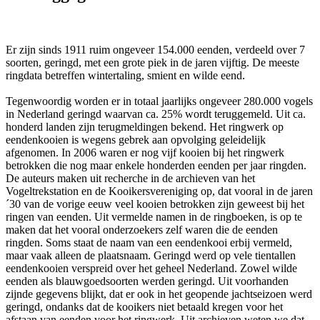
Er zijn sinds 1911 ruim ongeveer 154.000 eenden, verdeeld over 7
soorten, geringd, met een grote piek in de jaren vijftig. De meeste
ringdata betreffen wintertaling, smient en wilde eend.
Tegenwoordig worden er in totaal jaarlijks ongeveer 280.000 vogels
in Nederland geringd waarvan ca. 25% wordt teruggemeld. Uit ca.
honderd landen zijn terugmeldingen bekend. Het ringwerk op
eendenkooien is wegens gebrek aan opvolging geleidelijk
afgenomen. In 2006 waren er nog vijf kooien bij het ringwerk
betrokken die nog maar enkele honderden eenden per jaar ringden.
De auteurs maken uit recherche in de archieven van het
Vogeltrekstation en de Kooikersvereniging op, dat vooral in de jaren
´30 van de vorige eeuw veel kooien betrokken zijn geweest bij het
ringen van eenden. Uit vermelde namen in de ringboeken, is op te
maken dat het vooral onderzoekers zelf waren die de eenden
ringden. Soms staat de naam van een eendenkooi erbij vermeld,
maar vaak alleen de plaatsnaam. Geringd werd op vele tientallen
eendenkooien verspreid over het geheel Nederland. Zowel wilde
eenden als blauwgoedsoorten werden geringd. Uit voorhanden
zijnde gegevens blijkt, dat er ook in het geopende jachtseizoen werd
geringd, ondanks dat de kooikers niet betaald kregen voor het
afstaan van eenden voor het ringwerk. Uit archieven weten we dat