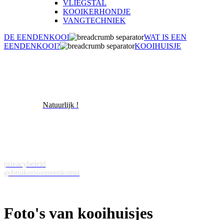
VLIEGSTAL
KOOIKERHONDJE
VANGTECHNIEK
DE EENDENKOOI
WAT IS EEN
EENDENKOOI?
KOOIHUISJE
© 2018 Eendenkooien.nl
powered by
Natuurlijk !
privacybeleid
gebruikersovereenkomst
Foto's van kooihuisjes